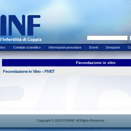
ttivo
Comitato scientifico
Informazioni procedure
Eventi
Donazioni
Co
Fecondazione in vitro
Fecondazione in Vitro – FIVET
Copyright © 2010 FORINF. All Rights Reserved.